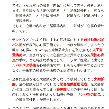
す。
ですからそれぞれの臓器（内臓）に対して内科と外科があり
ます。胃や腸なら「消化器内科」と「消化器外科」、肺なら
「呼吸器内科」と「呼吸器外科」、腎臓なら「腎臓内科」と
「泌尿器科」…
そして、心臓の内科が「循環器内科」、外科が「心臓血管外
科」です。
テレビなどでもよく目にする心筋梗塞に対する
冠状動脈バイ
パス術
が代表的な心臓手術です。このほか壊れてしまった心
臓弁（心臓の中に4つある逆流防止弁）を取り換える
人工弁
置換術
や、生まれながらに心臓の形に異常がある
先天性心疾
患
の手術、また特殊な手術として、ドラマ『医龍』に出てき
た
バチスタ手術
も心臓手術です。もちろん手術をするだけで
なく、手術前の検査や手術後の全身管理も行います。
全身に血液を送る大動脈が太くなって破裂してしまう
大動脈
瘤
、足の動脈が詰まってしまう
閉塞性動脈硬化症
、足の静脈
がボコボコと膨らんでしまう
静脈瘤
などの手術を行う他、足
のむくみなど手術を行わない動脈や静脈、
リンパ管の病気
も
「心臓血管外科」が担当します。
このように、循環器内科とチームを組んで心臓や全身の血管