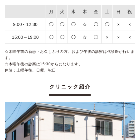
月
火
水
木
金
土
日
祝
9:00～12:30
◯
◯
◯
☆
◯
◯
×
×
15:00～19:00
◯
◯
◯
☆
◯
×
×
×
☆木曜午前の新患・お久しぶりの方、および午後の診察は代診医が行いま
す。
☆木曜午後の診察は15:30からになります。
休診：土曜午後、日曜、祝日
クリニック紹介