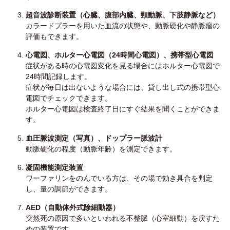
超音波診断装置（心臓、腹部内臓、頸動脈、下肢静脈など）
カラードプラーを用いた血流の状態や、動脈硬化や静脈瘤の
評価もできます。
心電図、ホルター心電図（24時間心電図）、携帯型心電図
症状がある時の心電図変化を見る場合にはホルター心電図で
24時間記録します。
症状が毎日は出ないような場合には、貸し出し式の携帯型心
電図でチェックできます。
ホルター心電図は検査終了日にすぐ結果を聞くことができま
す。
血圧脈波測定（写真）、ドップラー脈波計
動脈硬化の程度（動脈年齢）を測定できます。
凝固機能測定装置
ワーファリンをのんでいる方は、その場で効き具合を判定
し、量の調節ができます。
AED（自動体外式除細動器）
突然死の原因で多いといわれる不整脈（心室細動）を戻すた
めの装置です。